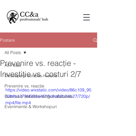
Postare
All Posts
Prevenire vs. reacție -
All Posts
Investiție vs. costuri 2/7
Descoperă soluțiile noastre
Prevenire vs. reacție
https://video.wixstatic.com/video/86c109_95
Cum să-ți sabotezi singur afacerea
82bfba379f4959a4508c9c62b2db27/720p/
mp4/file.mp4
Evenimente & Workshopuri